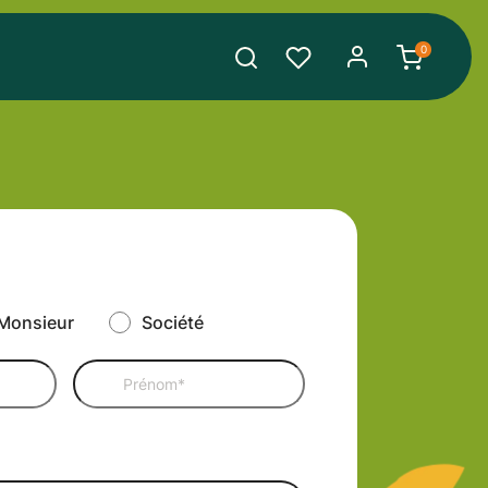
search
0
Monsieur
Société