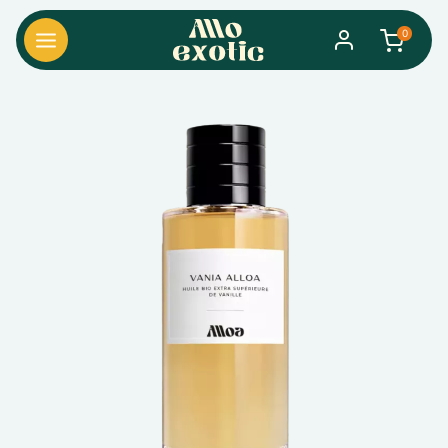
0
search