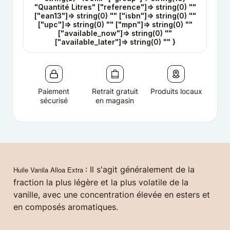
"Quantité Litres" ["reference"]=> string(0) ""
["ean13"]=> string(0) "" ["isbn"]=> string(0) ""
["upc"]=> string(0) "" ["mpn"]=> string(0) ""
["available_now"]=> string(0) ""
["available_later"]=> string(0) "" }
Paiement
Retrait gratuit
Produits locaux
sécurisé
en magasin
: Il s'agit généralement de la
Huile Vanila Alloa Extra
fraction la plus légère et la plus volatile de la
vanille, avec une concentration élevée en esters et
en composés aromatiques.