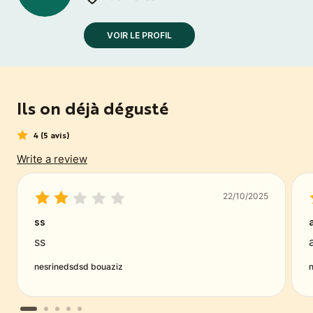
VOIR LE PROFIL
Ils on déjà dégusté
4
(5 avis)
Write a review
22/10/2025
ss
ss
nesrinedsdsd bouaziz