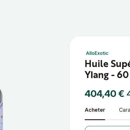
AlloExotic
Huile Supé
Ylang - 6
404,40 €
Acheter
Cara