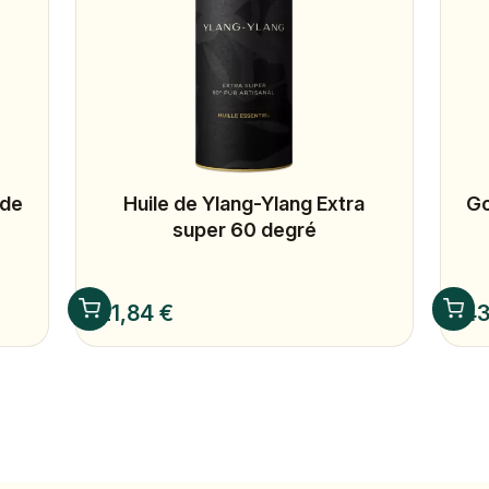
 de
Huile de Ylang-Ylang Extra
Go
super 60 degré
Prix
Prix
21,84 €
43