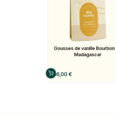
Gousses de vanille Bourbon
Madagascar
Prix
36,00 €