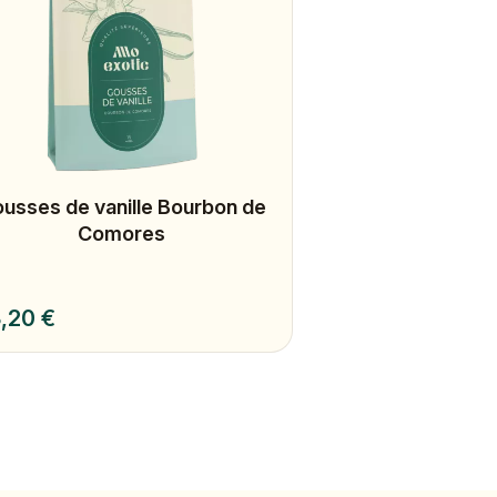
usses de vanille Bourbon de
Ylang Alloa -
Comores
Supérie
Prix
,20 €
320,84 €