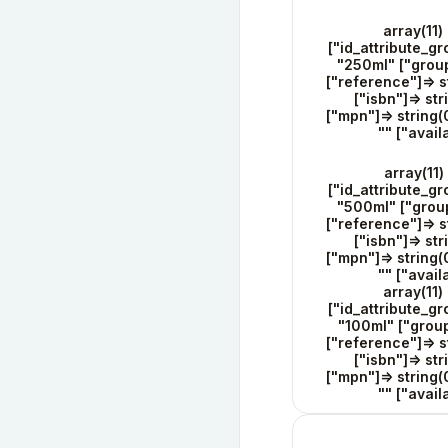
array(11) 
["id_attribute_gr
"250ml" ["group
["reference"]=> st
["isbn"]=> str
["mpn"]=> string(
"" ["avail
array(11) 
["id_attribute_gr
"500ml" ["group
["reference"]=> st
["isbn"]=> str
["mpn"]=> string(
"" ["avail
array(11) 
["id_attribute_gr
"100ml" ["group
["reference"]=> st
["isbn"]=> str
["mpn"]=> string(
"" ["avail