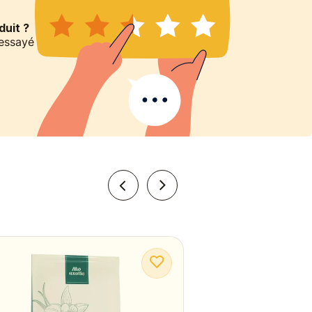
uit ?
 essayé