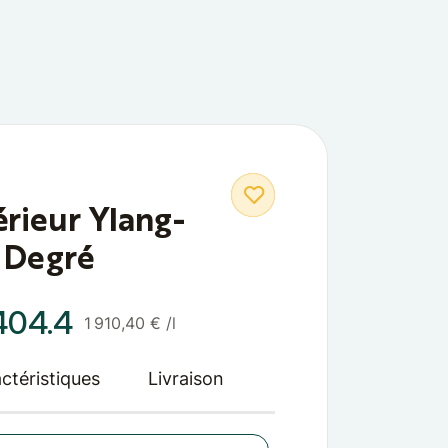
search
0
rieur Ylang-
0 Degré
404.4
1 910,40 € /l
ctéristiques
Livraison