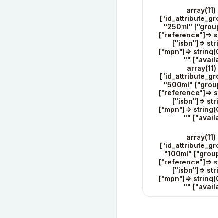
array(11) 
["id_attribute_gr
"250ml" ["group
["reference"]=> st
["isbn"]=> str
["mpn"]=> string(
"" ["avail
array(11) 
["id_attribute_gr
"500ml" ["group
["reference"]=> st
["isbn"]=> str
["mpn"]=> string(
"" ["avail
array(11) 
["id_attribute_gr
"100ml" ["group
["reference"]=> st
["isbn"]=> str
["mpn"]=> string(
"" ["avail